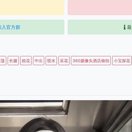
加入官方群
最
淫荡
长腿
校花
中出
喷水
采花
360摄像头酒店偷拍
小宝探花